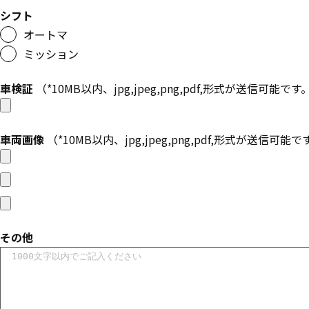
シフト
オートマ
ミッション
車検証
（*10MB以内、jpg,jpeg,png,pdf,形式が送信可能です
車両画像
（*10MB以内、jpg,jpeg,png,pdf,形式が送信可能
その他