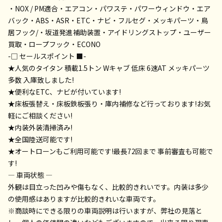
・NOX / PM適合・エアコン・パワステ・パワーウィンドウ・エア
バック・ABS・ASR・ETC・ナビ・フルセグ・メッキパーツ・鳥
居フック/・坂道発進補助装置・アイドリングストップ・ユーザー
買取・ロープフック・ECONO
-□ セールスポイント ■-
★人気のタイタン 積載1.5トン Wキャブ 低床 6速AT メッキパーツ
多数 入庫致しました!
★便利なETC、ナビが付いています!
★床板張替え・床板鉄板張り・庫内補修など行っております!お気
軽にご相談ください!
★内装外装清掃済み!
★全国陸送可能です!
★オートローンもご利用可能です!最長72回まで 事前審査も可能で
す!
— 車両状態 —
外観は目立った凹みや傷もなく、比較的きれいです。内装は多少
の使用感はありますが比較的きれいな車両です。
※商談時にできる限りの車両説明は行いますが、弊社の見落と