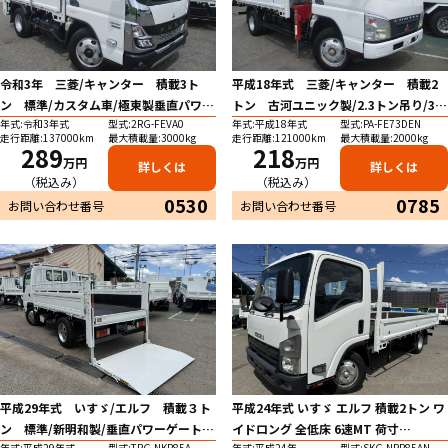
令和3年 三菱/キャンター 積載3ト
平成18年式 三菱/キャンター 積載2
ン 標準/カスタム車/極東製垂直パワー
トン 古河ユニック製/2.3トン吊り/3段
年式:令和3年式
型式:2RG-FEVA0
年式:平成18年式
型式:PA-FE73DEN
ゲート/昇降600kg 5速MT 床板、鳥
クレーン/フックイン 5速ＭＴ 標準ロ
走行距離:137000km
最大積載量:3000kg
走行距離:121000km
最大積載量:2000kg
居、アオリ内側鉄板張り/ロープ穴左右3
ング/床アピトン/鳥居鉄板/ロープ穴左
289
218
万円
万円
詳しくは
詳しくは
カ所ずつ/左電格ミラー/電動ミラー/
右3カ所ずつ/前後2カ所ずつ/ETC 荷台
（税込み）
（税込み）
バックカメラ/ETC/車線逸脱警報/衝突
塗装 荷寸：366-180-38 ★お問い合
0530
0785
お問い合わせ番号
お問い合わせ番号
被害軽減ブレーキ/メッキパーツ/アオリ
わせ番号：0785★
開閉補助装置 荷寸：287-160-38 PG
面縦45.5cm-横157.5cm ★お問い合
わせ番号：0530★
平成29年式 いすゞ/エルフ 積載３ト
平成24年式 いすゞ エルフ 積載2トン ワ
ン 標準/新明和製/垂直パワーゲート
イドロング 全低床 6速MT 荷寸
年式:平成29年式
型式:TRG-NKR85A
年式:平成24年
型式:SKG-NPR85AN