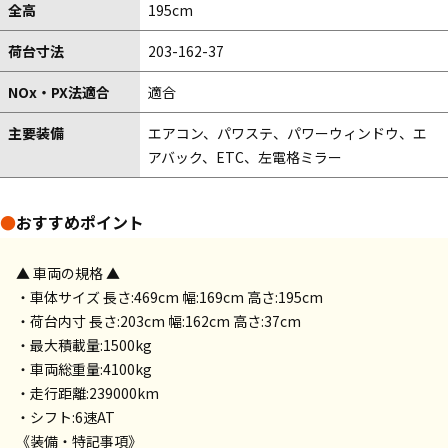
全高
195cm
荷台寸法
203-162-37
NOx・PX法適合
適合
主要装備
エアコン、パワステ、パワーウィンドウ、エ
アバック、ETC、左電格ミラー
●
おすすめポイント
▲ 車両の規格 ▲
・車体サイズ 長さ:469cm 幅:169cm 高さ:195cm
・荷台内寸 長さ:203cm 幅:162cm 高さ:37cm
・最大積載量:1500kg
・車両総重量:4100kg
・走行距離:239000km
・シフト:6速AT
《装備・特記事項》