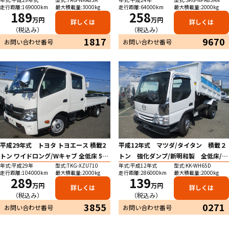
(リモコンなし) 昇降：600ｋｇ/ＰＧ
430/208/38 ロープ穴3対 ETC 左電格ミ
走行距離:169000km
最大積載量:3000kg
走行距離:64000km
最大積載量:2000kg
面：縦158-横80(105.5）ｃｍ 全低
ラー 坂道発進補助装置★お問い合わせ
189
258
万円
万円
詳しくは
詳しくは
床/6速ＭＴ 床縞鉄板/欄干/メッキホ
番号：9670★
（税込み）
（税込み）
イール/左電格ミラー/ＥＴＣ/坂道発進
1817
9670
お問い合わせ番号
お問い合わせ番号
補助装置/ナビ(テレビ見れます) 荷台
塗装 荷寸：289-160.5-38ｃｍ ★お
問い合わせ番号：1817★
平成29年式 トヨタ トヨエース 積載2
平成12年式 マツダ/タイタン 積載２
トン ワイドロング/Wキャブ 全低床 5速
トン 強化ダンプ/新明和製 全低床/5
年式:平成29年
型式:TKG-XZU710
年式:平成12年式
型式:KK-WH65D
MT 荷寸335/188/38 乗車定員7人 ETC
速ＭＴ ４ナンバー/船型/ドカロクダン
走行距離:104000km
最大積載量:2000kg
走行距離:286000km
最大積載量:2000kg
床鉄板 アオリ内側3方張替え済み！ 鉄
プ/コボレーン/ターボ無し/左電格ミ
289
139
万円
万円
詳しくは
詳しくは
ネタ！ リアパワーウィンドウ リアクー
ラー/メッキパーツ 荷台塗装/荷寸：
（税込み）
（税込み）
ラー リアヒーター 助手席エアバッグ
310-159-32(ｃｍ) ★お問い合わせ番
3855
0271
お問い合わせ番号
お問い合わせ番号
メッキパーツ ★お問い合わせ番号：
号：0271★
3855★